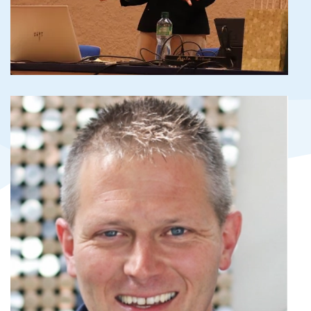
Gymnase d’Yverdon-Les-Bains, avant :
cpnv.ch (VD)
Bildungszentrum für Wirtschaft
Weinfelden (TG)